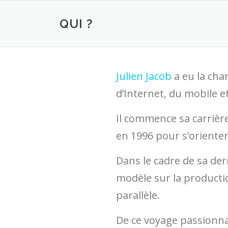
Aller
au
QUI ?
contenu
Julien Jacob
a eu la cha
d’Internet, du mobile et
Il commence sa carrière
en 1996 pour s’oriente
Dans le cadre de sa der
modèle sur la productio
parallèle.
De ce voyage passionnan